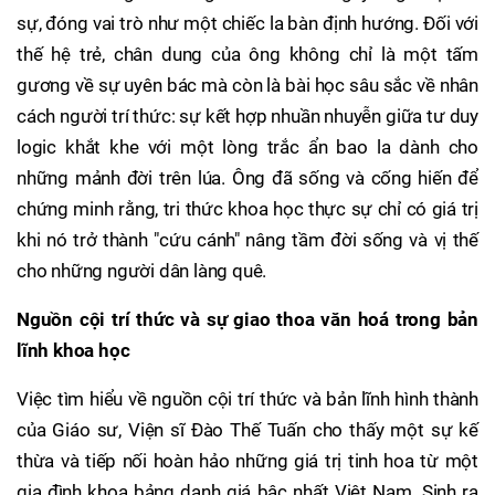
sự, đóng vai trò như một chiếc la bàn định hướng. Đối với
thế hệ trẻ, chân dung của ông không chỉ là một tấm
gương về sự uyên bác mà còn là bài học sâu sắc về nhân
cách người trí thức: sự kết hợp nhuần nhuyễn giữa tư duy
logic khắt khe với một lòng trắc ẩn bao la dành cho
những mảnh đời trên lúa. Ông đã sống và cống hiến để
chứng minh rằng, tri thức khoa học thực sự chỉ có giá trị
khi nó trở thành "cứu cánh" nâng tầm đời sống và vị thế
cho những người dân làng quê.
Nguồn cội trí thức và sự giao thoa văn hoá trong bản
lĩnh khoa học
Việc tìm hiểu về nguồn cội trí thức và bản lĩnh hình thành
của Giáo sư, Viện sĩ Đào Thế Tuấn cho thấy một sự kế
thừa và tiếp nối hoàn hảo những giá trị tinh hoa từ một
gia đình khoa bảng danh giá bậc nhất Việt Nam. Sinh ra