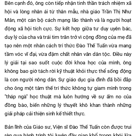
Bên cạnh đó, ông còn tiếp nhận tinh thần trách nhiệm xã
hội và lòng nhân ái từ thân mẫu, nhà giáo Trần Thị Như
Mân, một cán bộ cách mạng lão thành và là người hoạt
động xã hội tích cực. Sự kết hợp giữa tư duy uyên bác,
duy lý của cha và trái tim trăn trở vì cộng đồng của mẹ đã
tạo nên một nhân cách trí thức Đào Thế Tuấn vừa mang
tầm vóc vĩ đại, vừa đậm chất nhân văn dân tộc. Điều này
lý giải tại sao suốt cuộc đời khoa học của mình, ông
không bao giờ tách rời kỹ thuật khỏi thực thể sống động
là con người nông dân. Sự giáo dục gia đình đã bồi đắp
cho ông một tâm thế trí thức không tự giam mình trong
"tháp ngà" học thuật mà luôn hướng về sự ấm no của
đồng bào, biến những lý thuyết khô khan thành những
giải pháp cải thiện sinh kế thiết thực.
Bản lĩnh của Giáo sư, Viện sĩ Đào Thế Tuấn còn được trui
rèn qua hành trình tôi luyện đầy gian khổ trong khói lửa