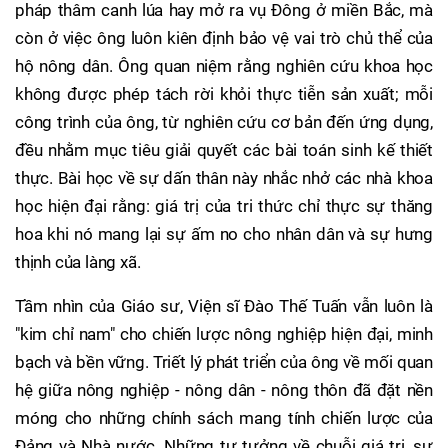
pháp thâm canh lúa hay mở ra vụ Đông ở miền Bắc, mà
còn ở việc ông luôn kiên định bảo vệ vai trò chủ thể của
hộ nông dân. Ông quan niệm rằng nghiên cứu khoa học
không được phép tách rời khỏi thực tiễn sản xuất; mỗi
công trình của ông, từ nghiên cứu cơ bản đến ứng dụng,
đều nhằm mục tiêu giải quyết các bài toán sinh kế thiết
thực. Bài học về sự dấn thân này nhắc nhở các nhà khoa
học hiện đại rằng: giá trị của tri thức chỉ thực sự thăng
hoa khi nó mang lại sự ấm no cho nhân dân và sự hưng
thịnh của làng xã.
Tầm nhìn của Giáo sư, Viện sĩ Đào Thế Tuấn vẫn luôn là
"kim chỉ nam" cho chiến lược nông nghiệp hiện đại, minh
bạch và bền vững. Triết lý phát triển của ông về mối quan
hệ giữa nông nghiệp - nông dân - nông thôn đã đặt nền
móng cho những chính sách mang tính chiến lược của
Đảng và Nhà nước. Những tư tưởng về chuỗi giá trị, sự