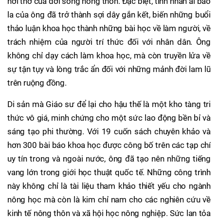
hơi thở của đời sống nông thôn. Đặc biệt, tình nhân ái bao
la của ông đã trở thành sợi dây gắn kết, biến những buổi
thảo luận khoa học thành những bài học về làm người, về
trách nhiệm của người trí thức đối với nhân dân. Ông
không chỉ dạy cách làm khoa học, mà còn truyền lửa về
sự tận tụy và lòng trắc ẩn đối với những mảnh đời lam lũ
trên ruộng đồng.
Di sản mà Giáo sư để lại cho hậu thế là một kho tàng tri
thức vô giá, minh chứng cho một sức lao động bền bỉ và
sáng tạo phi thường. Với 19 cuốn sách chuyên khảo và
hơn 300 bài báo khoa học được công bố trên các tạp chí
uy tín trong và ngoài nước, ông đã tạo nên những tiếng
vang lớn trong giới học thuật quốc tế. Những công trình
này không chỉ là tài liệu tham khảo thiết yếu cho ngành
nông học mà còn là kim chỉ nam cho các nghiên cứu về
kinh tế nông thôn và xã hội học nông nghiệp. Sức lan tỏa