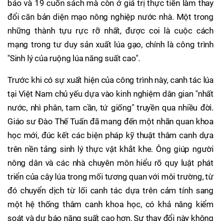
báo và 19 cuốn sách mà còn ở giá trị thực tiễn làm thay
đổi căn bản diện mạo nông nghiệp nước nhà. Một trong
những thành tựu rực rỡ nhất, được coi là cuộc cách
mạng trong tư duy sản xuất lúa gạo, chính là công trình
"Sinh lý của ruộng lúa năng suất cao".
Trước khi có sự xuất hiện của công trình này, canh tác lúa
tại Việt Nam chủ yếu dựa vào kinh nghiệm dân gian "nhất
nước, nhì phân, tam cần, tứ giống" truyền qua nhiều đời.
Giáo sư Đào Thế Tuấn đã mang đến một nhãn quan khoa
học mới, đúc kết các biện pháp kỹ thuật thâm canh dựa
trên nền tảng sinh lý thực vật khắt khe. Ông giúp người
nông dân và các nhà chuyên môn hiểu rõ quy luật phát
triển của cây lúa trong mối tương quan với môi trường, từ
đó chuyển dịch từ lối canh tác dựa trên cảm tính sang
một hệ thống thâm canh khoa học, có khả năng kiểm
soát và dự báo năng suất cao hơn. Sự thay đổi này không