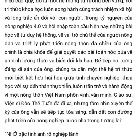
hiệu cao quý; đó là một hệ thống tư tưởng bền vững, nơi
tri thức khoa học luôn song hành cùng trách nhiệm xã hội
và lòng trắc ẩn đối với con người. Trong kỷ nguyên của
nông nghiệp 4.0 và hội nhập toàn cầu hiện nay, những bài
học về tư duy hệ thống, về vai trò chủ thể của người nông
dân và triết lý phát triển nông thôn đa chiều của ông
chính là chìa khóa để giải quyết các bài toán hóc búa về
an ninh lương thực và biến đổi khí hậu. Để tiếp nối xứng
đáng di sản của ông, chúng ta cần một thế hệ trí thức
mới biết kết hợp hài hòa giữa tính chuyên nghiệp khoa
học với sự dấn thân thực tiễn, luôn trăn trở và hành động
vì một nông thôn Việt Nam phồn vinh, văn minh. Giáo sư,
Viện sĩ Đào Thế Tuấn đã đi xa, nhưng tầm nhìn xuyên thế
kỷ của ông vẫn sẽ tiếp tục tỏa sáng, dẫn dắt con đường
phát triển của nông nghiệp nước nhà trong tương lai:
“NHỚ bậc tinh anh rõ nghiệp lành