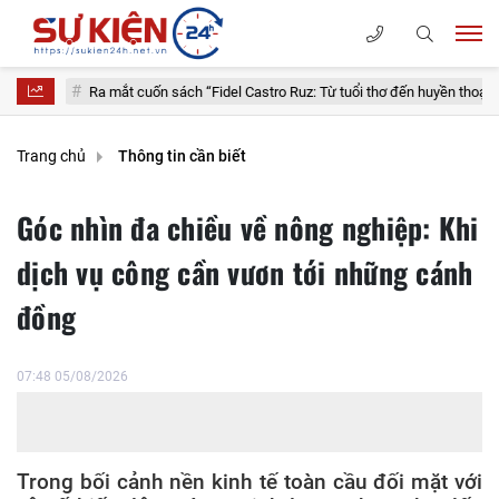
 mắt cuốn sách “Fidel Castro Ruz: Từ tuổi thơ đến huyền thoại”
Góc nh
Trang chủ
Thông tin cần biết
Góc nhìn đa chiều về nông nghiệp: Khi
dịch vụ công cần vươn tới những cánh
đồng
07:48 05/08/2026
Trong bối cảnh nền kinh tế toàn cầu đối mặt với