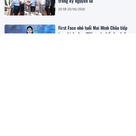
trong kỷ nguyên số
20:58 20/06/2026
First Face nhỏ tuổi Mai Minh Châu tiếp
tục chinh phục "Mây ngàn kể chuyện"
17:10 15/06/2026
Độc đáo tác phẩm nghệ thuật tri ân
Lãnh tụ Fidel Castro tại Việt Nam
16:33 15/06/2026
Đại sứ quán Cuba tại Việt Nam tiếp nhận
tác phẩm "Fidel Castro Ruz - Cuba trong
trái tim người Việt"
22:15 12/06/2026