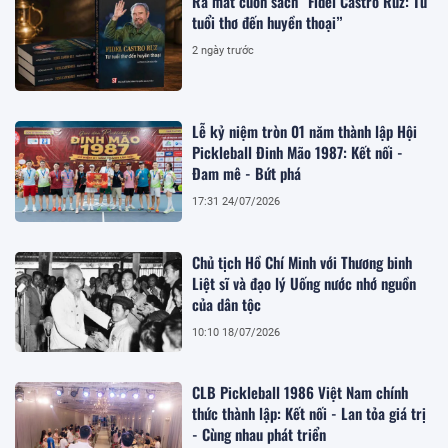
Ra mắt cuốn sách “Fidel Castro Ruz: Từ
tuổi thơ đến huyền thoại”
2 ngày trước
Lễ kỷ niệm tròn 01 năm thành lập Hội
Pickleball Đinh Mão 1987: Kết nối -
Đam mê - Bứt phá
17:31 24/07/2026
Chủ tịch Hồ Chí Minh với Thương binh
Liệt sĩ và đạo lý Uống nước nhớ nguồn
của dân tộc
10:10 18/07/2026
CLB Pickleball 1986 Việt Nam chính
thức thành lập: Kết nối - Lan tỏa giá trị
- Cùng nhau phát triển