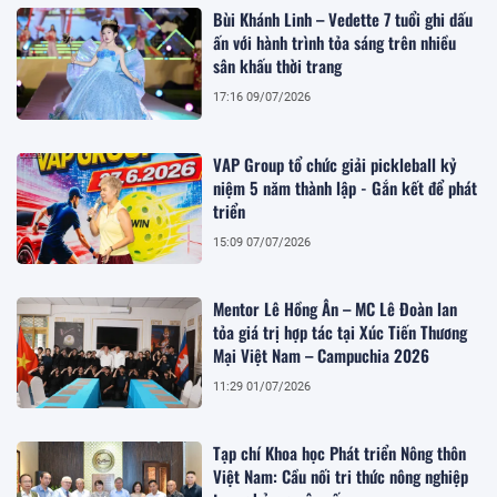
Bùi Khánh Linh – Vedette 7 tuổi ghi dấu
ấn với hành trình tỏa sáng trên nhiều
sân khấu thời trang
17:16 09/07/2026
VAP Group tổ chức giải pickleball kỷ
niệm 5 năm thành lập - Gắn kết để phát
triển
15:09 07/07/2026
Mentor Lê Hồng Ân – MC Lê Đoàn lan
tỏa giá trị hợp tác tại Xúc Tiến Thương
Mại Việt Nam – Campuchia 2026
11:29 01/07/2026
Tạp chí Khoa học Phát triển Nông thôn
Việt Nam: Cầu nối tri thức nông nghiệp