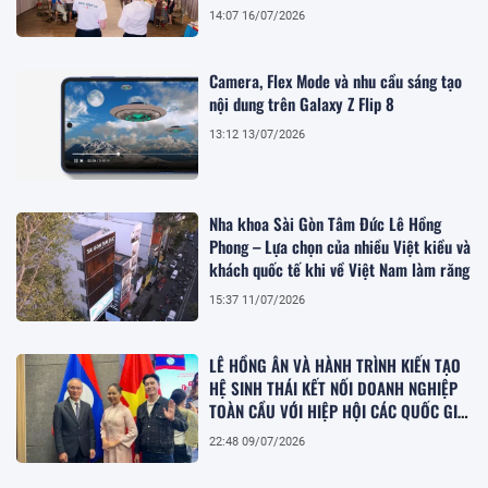
14:07 16/07/2026
Camera, Flex Mode và nhu cầu sáng tạo
nội dung trên Galaxy Z Flip 8
13:12 13/07/2026
Nha khoa Sài Gòn Tâm Đức Lê Hồng
Phong – Lựa chọn của nhiều Việt kiều và
khách quốc tế khi về Việt Nam làm răng
15:37 11/07/2026
LÊ HỒNG ÂN VÀ HÀNH TRÌNH KIẾN TẠO
HỆ SINH THÁI KẾT NỐI DOANH NGHIỆP
TOÀN CẦU VỚI HIỆP HỘI CÁC QUỐC GIA
ĐÔNG NAM Á ASEAN
22:48 09/07/2026