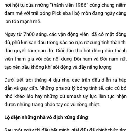
nơi hội tụ của những “thành viên 1986” cùng chung niềm
đam mê với trái bóng Pickleball bộ môn đang ngày càng
lan tỏa mạnh mẽ.
Ngay từ 7h00 sáng, các vận động viên đã có mặt đông
đủ, phủ kín sân đấu trong sắc áo rực rỡ cùng tinh thần thi
đấu quyết tâm cao độ. Giải đấu thu hút đông đảo thành
viên tham gia với các nội dung Đôi nam và Đôi nam nữ,
tạo nên bầu không khí sôi động và đầy năng lượng.
Dưới tiết trời tháng 4 dịu nhẹ, các trận đấu diễn ra hấp
dẫn và gay cấn. Những pha xử lý bóng tinh tế, các cú bỏ
nhỏ khéo léo hay những cú smash uy lực liên tục nhận
được những tràng pháo tay cổ vũ nồng nhiệt.
Lộ diện những nhà vô địch xứng đáng
Sau một ngày thi đấu hết mình, giải đấu đã chính thức tìm