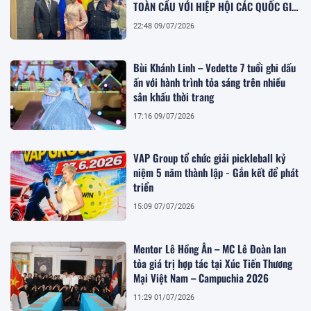
TOÀN CẦU VỚI HIỆP HỘI CÁC QUỐC GIA
ĐÔNG NAM Á ASEAN
22:48 09/07/2026
Bùi Khánh Linh – Vedette 7 tuổi ghi dấu
ấn với hành trình tỏa sáng trên nhiều
sân khấu thời trang
17:16 09/07/2026
VAP Group tổ chức giải pickleball kỷ
niệm 5 năm thành lập - Gắn kết để phát
triển
15:09 07/07/2026
Mentor Lê Hồng Ân – MC Lê Đoàn lan
tỏa giá trị hợp tác tại Xúc Tiến Thương
Mại Việt Nam – Campuchia 2026
11:29 01/07/2026