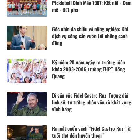
Pickleball Đinh Mão 1987: Kết nối - Đam
mê - Bứt phá
Góc nhìn đa chiều về nông nghiệp: Khi
dịch vụ công cần vươn tới những cánh
đồng
Kỷ niệm 20 năm ngày ra trường niên
khóa 2003-2006 trường THPT Hồng
Quang
Di sản của Fidel Castro Ruz: Tượng đài
lịch sử, tư tưởng nhân văn và khát vọng
vĩnh hằng
Ra mắt cuốn sách “Fidel Castro Ruz: Từ
tuổi thơ đến huyền thoại”