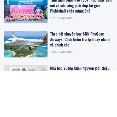
mê và sức sống phái đẹp tại giải
Pickleball chào mừng 8/3
19:13 10/03/2026
Theo dõi chuyến bay SUN PhuQuoc
Airways: Cách kiểm tra lịch bay nhanh
và chính xác
17:29 10/03/2026
Nhà báo Vương Xuân Nguyên giới thiệu
chuyên đề “Văn hoá Nông nghiệp Sinh
thái”
15:01 06/03/2026
Giáo sư, Viện sĩ Đào Thế Tuấn: Nhà khoa
học uyên bác và tầm nhìn xuyên thế kỷ
17:59 26/02/2026