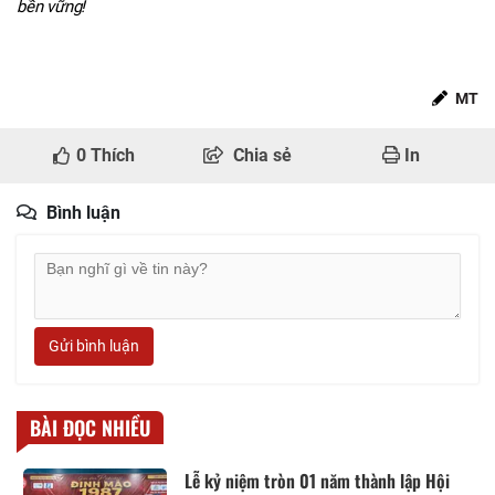
bền vững!
MT
0
Thích
Chia sẻ
In
Bình luận
Gửi bình luận
BÀI ĐỌC NHIỀU
Lễ kỷ niệm tròn 01 năm thành lập Hội