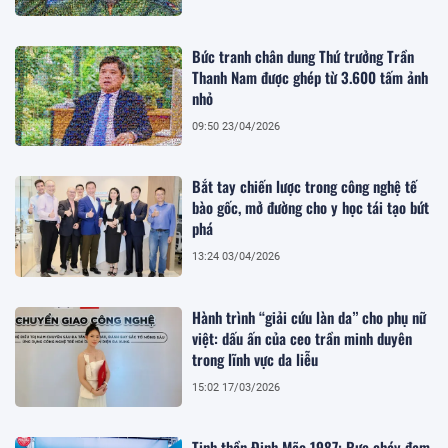
Bức tranh chân dung Thứ trưởng Trần
Thanh Nam được ghép từ 3.600 tấm ảnh
nhỏ
09:50 23/04/2026
Bắt tay chiến lược trong công nghệ tế
bào gốc, mở đường cho y học tái tạo bứt
phá
13:24 03/04/2026
Hành trình “giải cứu làn da” cho phụ nữ
việt: dấu ấn của ceo trần minh duyên
trong lĩnh vực da liễu
15:02 17/03/2026
Tinh thần Đinh Mão 1987: Rực cháy đam