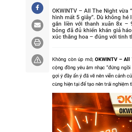
OKWINTV – All The Night vừa “
hình mất 5 giây”. Dù không hé l
gắn liền với thanh xuân 8x –
bỏng đã đủ khiến khán giả háo
xúc thăng hoa – đúng với tinh 
Không còn úp mở,
OKWINTV – All 
cộng đồng yêu âm nhạc “đứng ngồi k
gợi ý đầy ẩn ý đã vẽ nên viễn cảnh 
cùng hiện tại để tạo nên trải nghiệm 