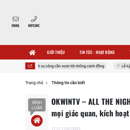
EMAIL
HOTLINE
GIỚI THIỆU
TIN TỨC - HOẠT ĐỘNG
ch vụ công cần vươn tới những cánh đồng
Lễ kỷ niệm tròn 01 năm thành
Trang chủ
Thông tin cần biết
OKWINTV – ALL THE NIGHT
BÌNH
LUẬN
mọi giác quan, kích hoạ
17:17 11/07/2025