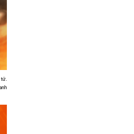
tử.
anh