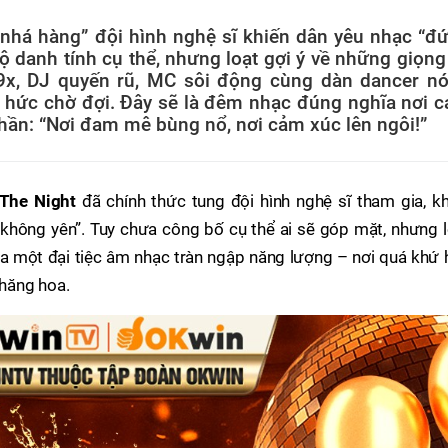
nhá hàng” đội hình nghệ sĩ khiến dân yêu nhạc “đ
ộ danh tính cụ thể, nhưng loạt gợi ý về những giọng
 9x, DJ quyến rũ, MC sôi động cùng dàn dancer n
 hức chờ đợi. Đây sẽ là đêm nhạc đúng nghĩa nơi 
thần: “Nơi đam mê bùng nổ, nơi cảm xúc lên ngôi!”
The Night
đã chính thức tung đội hình nghệ sĩ tham gia, kh
hông yên”. Tuy chưa công bố cụ thể ai sẽ góp mặt, nhưng l
của một đại tiệc âm nhạc tràn ngập năng lượng – nơi quá khứ
thăng hoa.