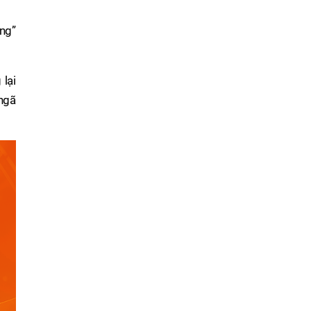
ng”
lại
ngã