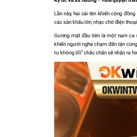
Ký ức và xu hướng – Hoà quyện trê
Lần này, hai cái tên khiến cộng đồn
các sân khấu lớn, nhạc chờ điện thoại 
Gương mặt đầu tiên là một nam ca sĩ
khiến người nghe chạm đến tận cùng
tư không lối” chắc chắn sẽ nhận ra h