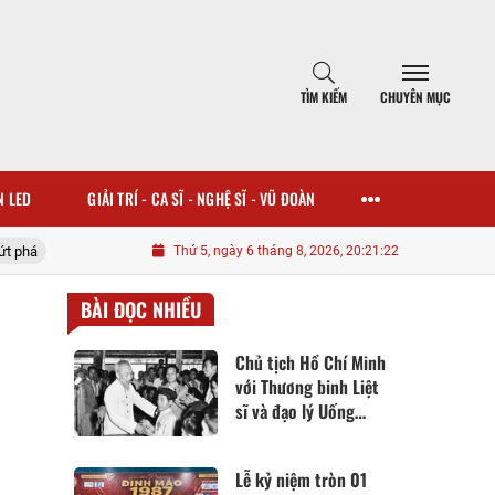
TÌM KIẾM
CHUYÊN MỤC
N LED
GIẢI TRÍ - CA SĨ - NGHỆ SĨ - VŨ ĐOÀN
h Hồ Chí Minh với Thương binh Liệt sĩ và đạo lý Uống nước nhớ nguồn của dân t
Thứ 5, ngày 6 tháng 8, 2026, 20:21:24
BÀI ĐỌC NHIỀU
Chủ tịch Hồ Chí Minh
với Thương binh Liệt
sĩ và đạo lý Uống
nước nhớ nguồn của
dân tộc
Lễ kỷ niệm tròn 01