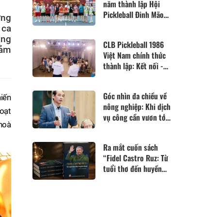
năm thành lập Hội
Pickleball Đinh Mão
ứng
1987: Kết nối - Đam
 ca
mê - Bứt phá
óng
CLB Pickleball 1986
cảm
Việt Nam chính thức
thành lập: Kết nối -
Lan tỏa giá trị - Cùng
nhau phát triển
Góc nhìn đa chiều về
iến
nông nghiệp: Khi dịch
oạt
vụ công cần vươn tới
 hoà
những cánh đồng
Ra mắt cuốn sách
“Fidel Castro Ruz: Từ
tuổi thơ đến huyền
thoại”