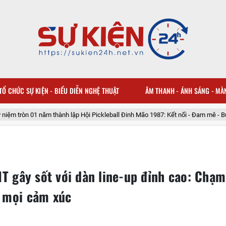
TỔ CHỨC SỰ KIỆN - BIỂU DIỄN NGHỆ THUẬT
ÂM THANH - ÁNH SÁNG - MÀ
 lập Hội Pickleball Đinh Mão 1987: Kết nối - Đam mê - Bứt phá
Chủ tịc
 gây sốt với dàn line-up đỉnh cao: Chạm
t mọi cảm xúc