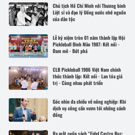
Chủ tịch Hồ Chí Minh với Thương binh
Liệt sĩ và đạo lý Uống nước nhớ nguồn
của dân tộc
Lễ kỷ niệm tròn 01 năm thành lập Hội
Pickleball Đinh Mão 1987: Kết nối -
Đam mê - Bứt phá
CLB Pickleball 1986 Việt Nam chính
thức thành lập: Kết nối - Lan tỏa giá
trị - Cùng nhau phát triển
Góc nhìn đa chiều về nông nghiệp: Khi
dịch vụ công cần vươn tới những cánh
đồng
Ra mắt cuốn sách “Fidel Castro Ruz: