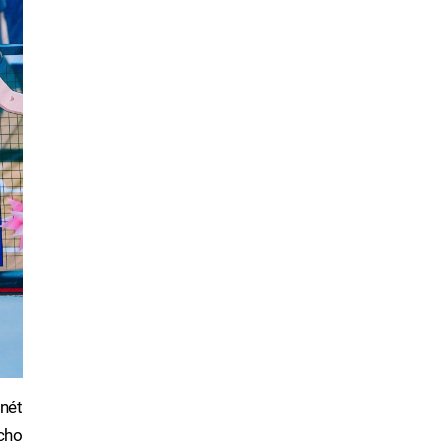
nét
 cho