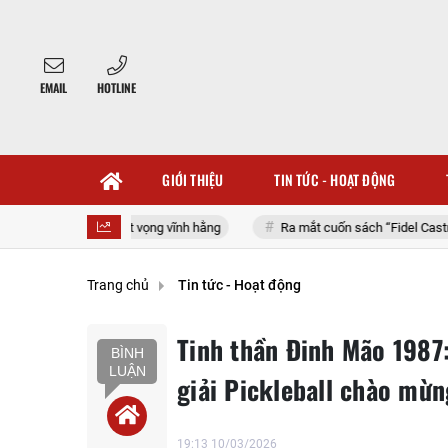
EMAIL
HOTLINE
GIỚI THIỆU
TIN TỨC - HOẠT ĐỘNG
át vọng vĩnh hằng
Ra mắt cuốn sách “Fidel Castro Ruz: Từ tuổi thơ đến
Trang chủ
Tin tức - Hoạt động
Tinh thần Đinh Mão 1987
BÌNH
LUẬN
giải Pickleball chào mừ
19:13 10/03/2026