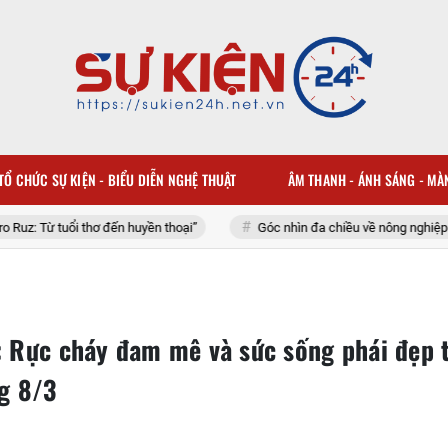
TỔ CHỨC SỰ KIỆN - BIỂU DIỄN NGHỆ THUẬT
ÂM THANH - ÁNH SÁNG - MÀ
 huyền thoại”
Góc nhìn đa chiều về nông nghiệp: Khi dịch vụ công cần
: Rực cháy đam mê và sức sống phái đẹp t
ng 8/3