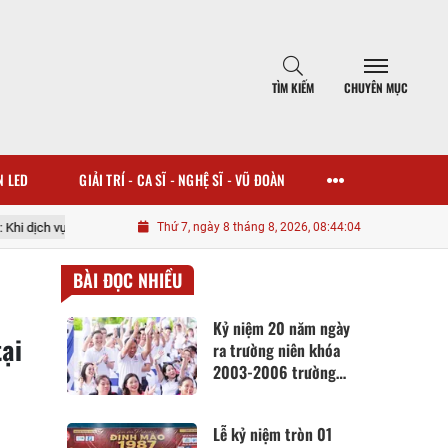
TÌM KIẾM
CHUYÊN MỤC
N LED
GIẢI TRÍ - CA SĨ - NGHỆ SĨ - VŨ ĐOÀN
 vươn tới những cánh đồng
Thứ 7, ngày 8 tháng 8, 2026, 08:44:06
Lễ kỷ niệm tròn 01 năm thành lập Hội Pickl
BÀI ĐỌC NHIỀU
Kỷ niệm 20 năm ngày
ại
ra trường niên khóa
2003-2006 trường
THPT Hồng Quang
Lễ kỷ niệm tròn 01