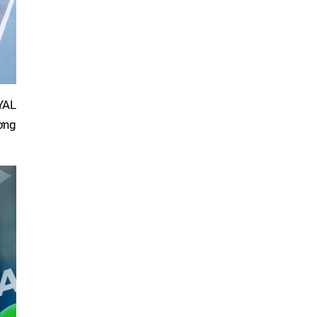
YAL
ờng