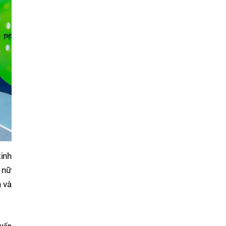
tinh
 nữ
n và
uấn