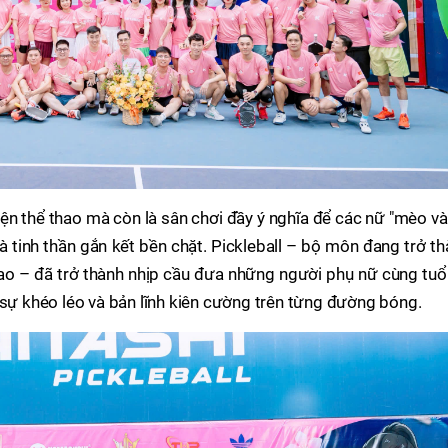
ện thể thao mà còn là sân chơi đầy ý nghĩa để các nữ "mèo v
à tinh thần gắn kết bền chặt. Pickleball – bộ môn đang trở t
ao – đã trở thành nhịp cầu đưa những người phụ nữ cùng tuổi
 sự khéo léo và bản lĩnh kiên cường trên từng đường bóng.