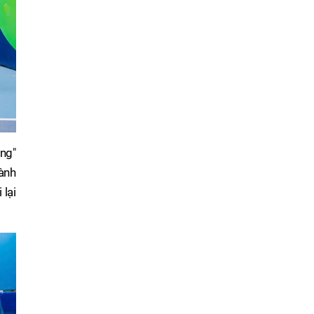
àng"
hành
 lại