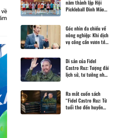
năm thành lập Hội
Pickleball Đinh Mão
 về
1987: Kết nối - Đam
năm
mê - Bứt phá
Góc nhìn đa chiều về
nông nghiệp: Khi dịch
vụ công cần vươn tới
những cánh đồng
Di sản của Fidel
Castro Ruz: Tượng đài
lịch sử, tư tưởng nhân
văn và khát vọng vĩnh
hằng
Ra mắt cuốn sách
“Fidel Castro Ruz: Từ
tuổi thơ đến huyền
thoại”